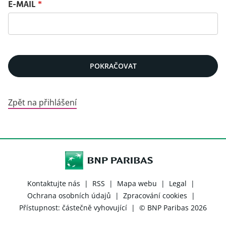
Resetujte heslo pomocí Vašeho e-mailu
E-MAIL
*
POKRAČOVAT
Zpět na přihlášení
Kontaktujte nás
|
RSS
|
Mapa webu
|
Legal
|
Ochrana osobních údajů
|
Zpracování cookies
|
Přístupnost: částečně vyhovující
|
© BNP Paribas 2026