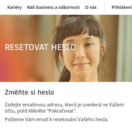
Kariéry
Náš business a odbornost
O nás
Přihlášení
BNP Paribas
RESETOVAT HESLO
Změňte si heslo
Zadejte emailovou adresu, která je uvedená ve Vašem
účtu, poté klikněte "Pokračovat".
Pošleme Vám email k resetování Vašeho hesla.