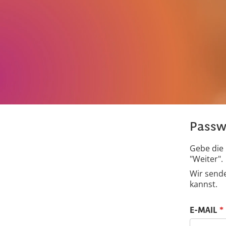
Passw
Gebe die 
"Weiter".
Wir sende
kannst.
Passwort mit
E-MAIL
*