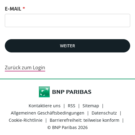
Passwort mit deiner E-Mail zurücksetzen
E-MAIL
*
WEITER
Zurück zum Login
Kontaktiere uns
|
RSS
|
Sitemap
|
Allgemeinen Geschäftsbedingungen
|
Datenschutz
|
Cookie-Richtlinie
|
Barrierefreiheit: teilweise konform
|
© BNP Paribas 2026