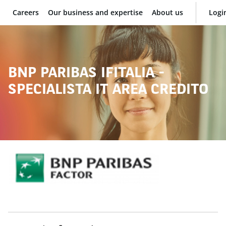
Careers
Our business and expertise
About us
Logi
BNP Paribas
BNP PARIBAS IFITALIA -
SPECIALISTA IT AREA CREDITO