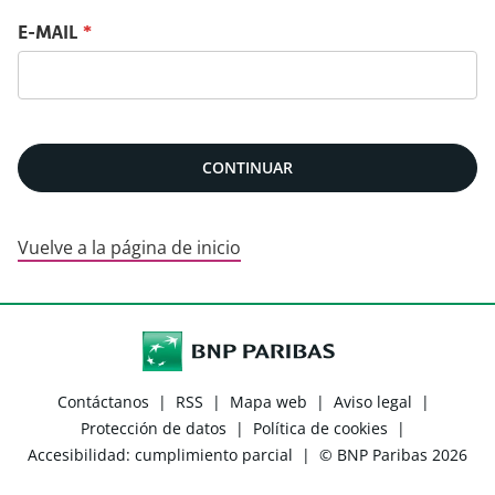
Restablece tu contraseña con tu e-mail
E-MAIL
*
CONTINUAR
Vuelve a la página de inicio
Contáctanos
|
RSS
|
Mapa web
|
Aviso legal
|
Protección de datos
|
Política de cookies
|
Accesibilidad: cumplimiento parcial
|
© BNP Paribas 2026