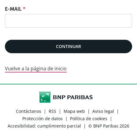
Restablece tu contraseña con tu e-mail
E-MAIL
*
CONTINUAR
Vuelve a la página de inicio
Contáctanos
|
RSS
|
Mapa web
|
Aviso legal
|
Protección de datos
|
Política de cookies
|
Accesibilidad: cumplimiento parcial
|
© BNP Paribas 2026