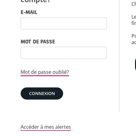
compte?
C
Connexion : identifiant et mot de passe
E-MAIL
Le
fi
P
a
MOT DE PASSE
Mot de passe oublié?
CONNEXION
Accéder à mes alertes