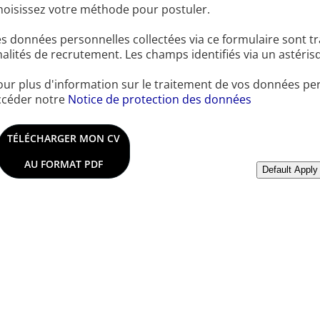
hoisissez votre méthode pour postuler.
s données personnelles collectées via ce formulaire sont tra
nalités de recrutement. Les champs identifiés via un astérisq
our plus d'information sur le traitement de vos données per
ccéder notre
Notice de protection des données
Télécharger le CV
TÉLÉCHARGER MON CV
AU FORMAT PDF
Télécharger le CV depu
Default Apply