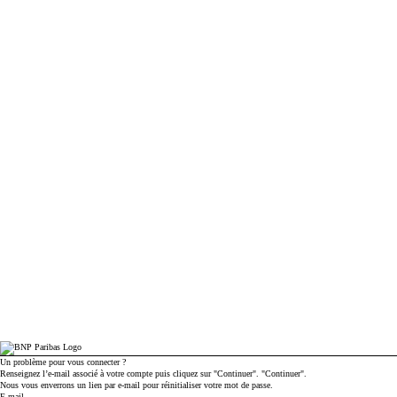
Un problème pour vous connecter ?
Renseignez l’e-mail associé à votre compte puis cliquez sur "Continuer". "Continuer".
Nous vous enverrons un lien par e-mail pour réinitialiser votre mot de passe.
Réinitialiser votre mot de passe avec votre e-mail
E-mail