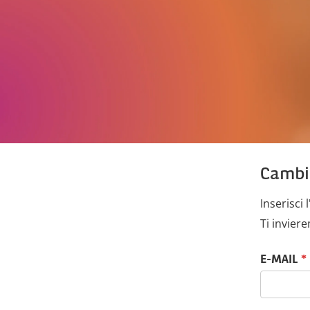
Cambi
Inserisci 
Ti invier
Resetta la p
E-MAIL
*