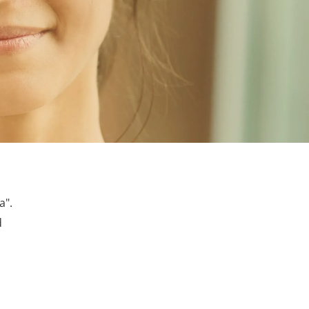
a".
d