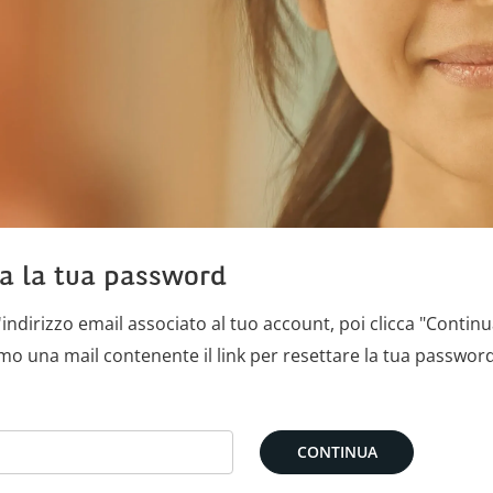
a la tua password
l'indirizzo email associato al tuo account, poi clicca "Continu
emo una mail contenente il link per resettare la tua passwor
assword tramite la tua e-mail
CONTINUA