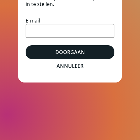
in te stellen.
Reset wachtwoord met uw e-mail
E-mail
DOORGAAN
ANNULEER