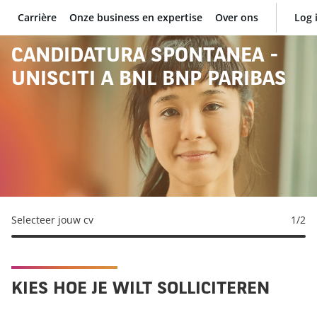
Carrière
Onze business en expertise
Over ons
Log 
BNP Paribas
CANDIDATURA SPONTANEA -
UNISCITI A BNL BNP PARIBAS
Selecteer jouw cv
1
/2
KIES HOE JE WILT SOLLICITEREN