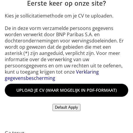
Eerste keer op onze site?
Kies je sollicitatiemethode om je CV te uploaden.
De in deze vorm verzamelde persoons gegevens
worden verwerkt door BNP Paribas S.A. en
dochterondernemingen voor wervingsdoeleinden. Er
wordt op gewezen dat de gebieden die met een
asterisk (*) zijn aangeduid, verplicht zijn. Voor meer
informatie over de verwerking van uw
persoonsgegevens en om uw rechten uit te oefenen,
kunt u toegang krijgen tot onze
Verklaring
gegevensbescherming
Upload je CV (waar mogelijk in PDF-formaat)
UPLOAD JE CV (WAAR MOGELIJK IN PDF-FORMAAT)
Upload jouw cv vanuit LinkedIn
Default Apply