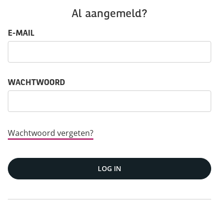
Al aangemeld?
Log in: gebruikersnaam en wachtwoord
E-MAIL
WACHTWOORD
Wachtwoord vergeten?
LOG IN