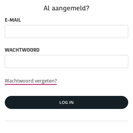
Al aangemeld?
Log in: gebruikersnaam en wachtwoord
E-MAIL
WACHTWOORD
Wachtwoord vergeten?
LOG IN