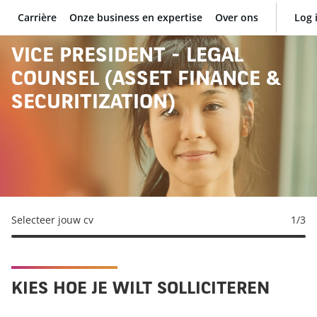
Carrière
Onze business en expertise
Over ons
Log 
BNP Paribas
VICE PRESIDENT - LEGAL
COUNSEL (ASSET FINANCE &
SECURITIZATION)
Selecteer jouw cv
1
/3
KIES HOE JE WILT SOLLICITEREN