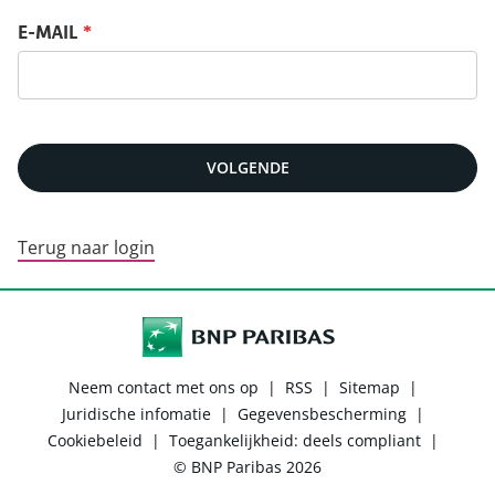
Reset jouw wachtwoord
E-MAIL
*
VOLGENDE
Terug naar login
Neem contact met ons op
|
RSS
|
Sitemap
|
Juridische infomatie
|
Gegevensbescherming
|
Cookiebeleid
|
Toegankelijkheid: deels compliant
|
© BNP Paribas 2026