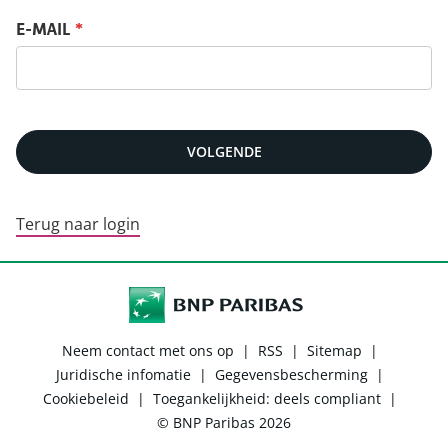
Reset jouw wachtwoord
E-MAIL
*
VOLGENDE
Terug naar login
Neem contact met ons op
|
RSS
|
Sitemap
|
Juridische infomatie
|
Gegevensbescherming
|
Cookiebeleid
|
Toegankelijkheid: deels compliant
|
© BNP Paribas 2026