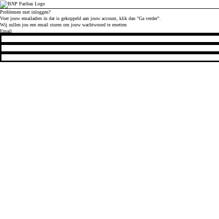
Problemen met inloggen?
Voer jouw emailadres in dat is gekoppeld aan jouw account, klik dan "Ga verder".
Wij zullen jou een email sturen om jouw wachtwoord te resetten
Reset jouw wachtwoord met jouw emailadres
Email