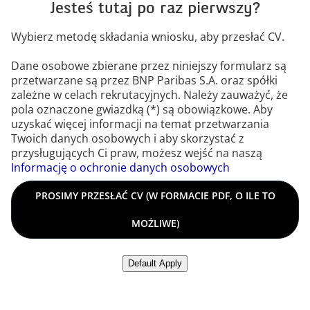
Jesteś tutaj po raz pierwszy?
Wybierz metodę składania wniosku, aby przesłać CV.
Dane osobowe zbierane przez niniejszy formularz są
przetwarzane są przez BNP Paribas S.A. oraz spółki
zależne w celach rekrutacyjnych. Należy zauważyć, że
pola oznaczone gwiazdką (*) są obowiązkowe. Aby
uzyskać więcej informacji na temat przetwarzania
Twoich danych osobowych i aby skorzystać z
przysługujących Ci praw, możesz wejść na naszą
Informację o ochronie danych osobowych
Prosimy przesłać CV (w formacie PDF, o ile to możliwe)
PROSIMY PRZESŁAĆ CV (W FORMACIE PDF, O ILE TO
MOŻLIWE)
Prześlij CV z LinkedIn
Default Apply