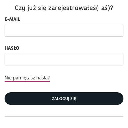
Czy już się zarejestrowałeś(-aś)?
Login: użytkownik i hasło
E-MAIL
HASŁO
Nie pamiętasz hasła?
ZALOGUJ SIĘ