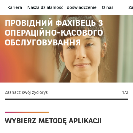
Kariera
Nasza działalność i doświadczenie
O nas
Za
BNP Paribas
ПРОВІДНИЙ ФАХІВЕЦЬ З
ОПЕРАЦІЙНО-КАСОВОГО
ОБСЛУГОВУВАННЯ
Zaznacz swój życiorys
1
/2
WYBIERZ METODĘ APLIKACJI