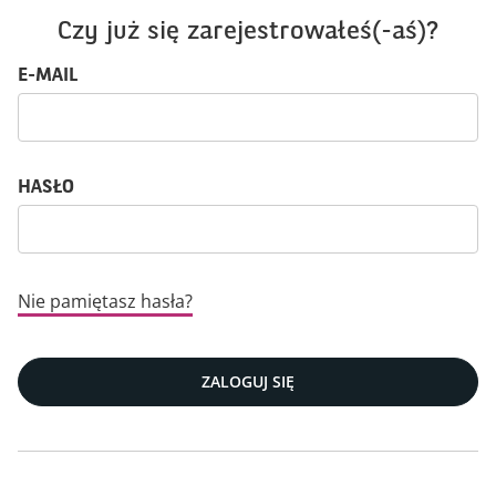
Czy już się zarejestrowałeś(-aś)?
Login: użytkownik i hasło
E-MAIL
HASŁO
Nie pamiętasz hasła?
ZALOGUJ SIĘ