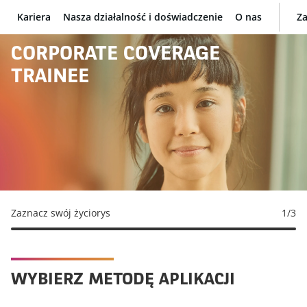
Kariera
Nasza działalność i doświadczenie
O nas
Za
BNP Paribas
CORPORATE COVERAGE
TRAINEE
Zaznacz swój życiorys
1
/3
WYBIERZ METODĘ APLIKACJI