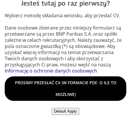
Jesteś tutaj po raz pierwszy?
Wybierz metodę składania wniosku, aby przesłać CV.
Dane osobowe zbierane przez niniejszy formularz są
przetwarzane są przez BNP Paribas S.A. oraz spółki
zależne w celach rekrutacyjnych. Należy zauważyć, że
pola oznaczone gwiazdką (*) są obowiązkowe. Aby
uzyskać więcej informacji na temat przetwarzania
Twoich danych osobowych i aby skorzystać z
przysługujących Ci praw, możesz wejść na naszą
Informację o ochronie danych osobowych
Prosimy przesłać CV (w formacie PDF, o ile to możliwe)
PROSIMY PRZESŁAĆ CV (W FORMACIE PDF, O ILE TO
MOŻLIWE)
Prześlij CV z LinkedIn
Default Apply