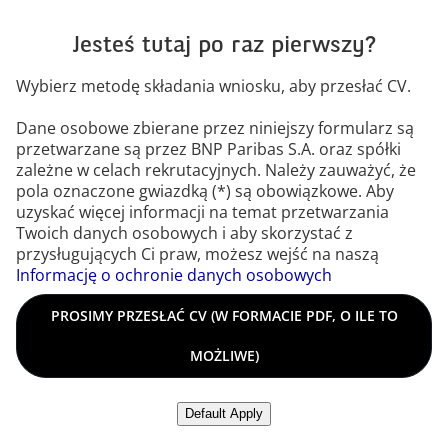
Jesteś tutaj po raz pierwszy?
Wybierz metodę składania wniosku, aby przesłać CV.
Dane osobowe zbierane przez niniejszy formularz są
przetwarzane są przez BNP Paribas S.A. oraz spółki
zależne w celach rekrutacyjnych. Należy zauważyć, że
pola oznaczone gwiazdką (*) są obowiązkowe. Aby
uzyskać więcej informacji na temat przetwarzania
Twoich danych osobowych i aby skorzystać z
przysługujących Ci praw, możesz wejść na naszą
Informację o ochronie danych osobowych
Prosimy przesłać CV (w formacie PDF, o ile to możliwe)
PROSIMY PRZESŁAĆ CV (W FORMACIE PDF, O ILE TO
MOŻLIWE)
Prześlij CV z LinkedIn
Default Apply