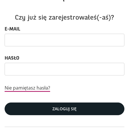
Czy już się zarejestrowałeś(-aś)?
Login: użytkownik i hasło
E-MAIL
HASŁO
Nie pamiętasz hasła?
ZALOGUJ SIĘ