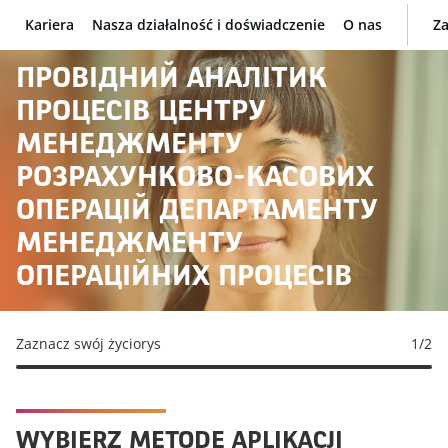
Kariera
Nasza działalność i doświadczenie
O nas
Za
BNP Paribas
ПРОВІДНИЙ АНАЛІТИК
ПРОЦЕСІВ ЦЕНТРУ
МЕНЕДЖМЕНТУ
РОЗРАХУНКОВО-КАСОВИХ
ОПЕРАЦІЙ ДЕПАРТАМЕНТУ
МЕНЕДЖМЕНТУ
ОПЕРАЦІЙНИХ ПРОЦЕСІВ
Zaznacz swój życiorys
1
/2
WYBIERZ METODĘ APLIKACJI