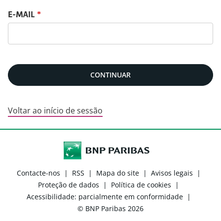
Recuperar password com o seu e-mail
E-MAIL
*
CONTINUAR
Voltar ao início de sessão
Contacte-nos
|
RSS
|
Mapa do site
|
Avisos legais
|
Proteção de dados
|
Política de cookies
|
Acessibilidade: parcialmente em conformidade
|
© BNP Paribas 2026