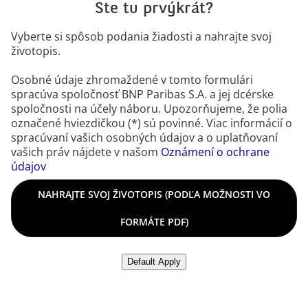
Ste tu prvýkrát?
Vyberte si spôsob podania žiadosti a nahrajte svoj
životopis.
Osobné údaje zhromaždené v tomto formulári
spracúva spoločnosť BNP Paribas S.A. a jej dcérske
spoločnosti na účely náboru. Upozorňujeme, že polia
označené hviezdičkou (*) sú povinné. Viac informácií o
spracúvaní vašich osobných údajov a o uplatňovaní
vašich práv nájdete v našom
Oznámení o ochrane
údajov
Nahrajte svoj životopis (podľa možnosti vo formáte PDF)
NAHRAJTE SVOJ ŽIVOTOPIS (PODĽA MOŽNOSTI VO
FORMÁTE PDF)
Nahrať životopis z LinkedIn
Default Apply