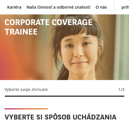
Kariéra
Naša činnosť a odborné znalosti
O nás
pri
BNP Paribas
CORPORATE COVERAGE
TRAINEE
Vyberte svoje zhrnutie
1
/3
VYBERTE SI SPÔSOB UCHÁDZANIA