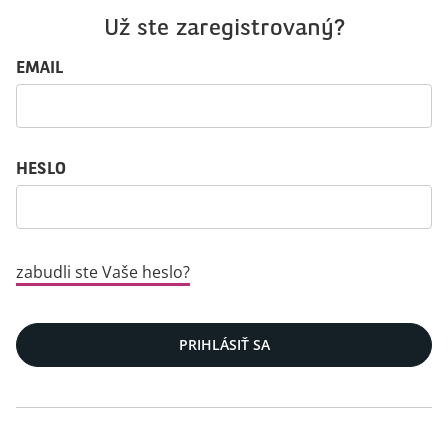
Už ste zaregistrovaný?
Prihlasovacie údaje: používateľ a heslo
EMAIL
HESLO
zabudli ste Vaše heslo?
PRIHLÁSIŤ SA