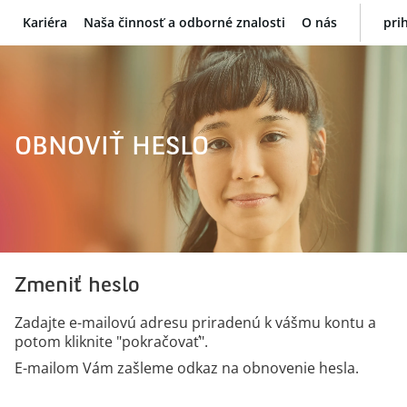
Kariéra
Naša činnosť a odborné znalosti
O nás
pri
BNP Paribas
OBNOVIŤ HESLO
Zmeniť heslo
Zadajte e-mailovú adresu priradenú k vášmu kontu a
potom kliknite "pokračovať".
E-mailom Vám zašleme odkaz na obnovenie hesla.