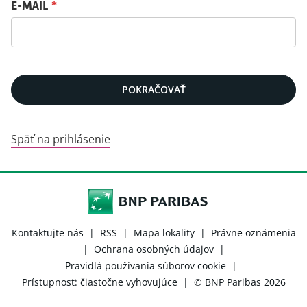
Obnovenie hesla pomocou e-mailu
E-MAIL
*
POKRAČOVAŤ
Späť na prihlásenie
Kontaktujte nás
|
RSS
|
Mapa lokality
|
Právne oznámenia
|
Ochrana osobných údajov
|
Pravidlá používania súborov cookie
|
Prístupnosť: čiastočne vyhovujúce
|
© BNP Paribas 2026