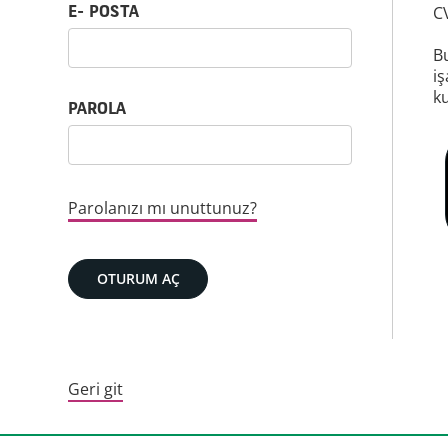
Oturum aç: kullanıcı adı ve parola
C
E- POSTA
Bu
iş
ku
PAROLA
Parolanızı mı unuttunuz?
OTURUM AÇ
Geri git