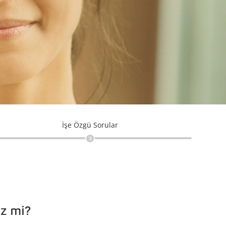
İşe Özgü Sorular
3
iz mi?