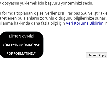
V dosyasını yüklemek için başvuru yönteminizi seçin.
 formda toplanan kişisel veriler BNP Paribas S.A. ve iştirakleri
aretlenen bu alanların zorunlu olduğunu bilgilerinize sunarız.
llanma hakkında daha fazla bilgi için
Veri Koruma Bildirimi
m
CV dosyası yükle
LÜTFEN CV’NIZI
YÜKLEYIN (MÜMKÜNSE
PDF FORMATINDA)
LlinkedIn’den CV
Default Apply