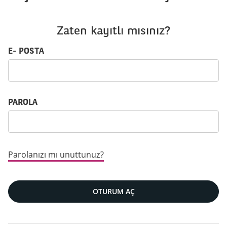
Zaten kayıtlı mısınız?
Oturum aç: kullanıcı adı ve parola
E- POSTA
PAROLA
Parolanızı mı unuttunuz?
OTURUM AÇ