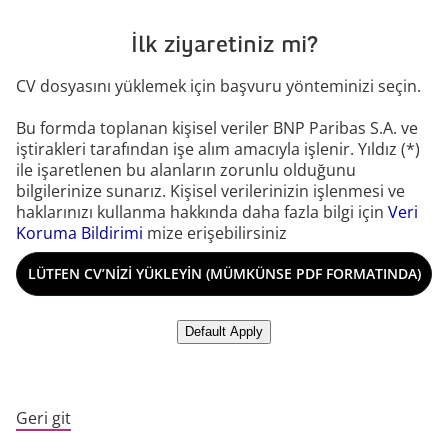
İlk ziyaretiniz mi?
CV dosyasını yüklemek için başvuru yönteminizi seçin.
Bu formda toplanan kişisel veriler BNP Paribas S.A. ve
iştirakleri tarafından işe alım amacıyla işlenir. Yıldız (*)
ile işaretlenen bu alanların zorunlu olduğunu
bilgilerinize sunarız. Kişisel verilerinizin işlenmesi ve
haklarınızı kullanma hakkında daha fazla bilgi için
Veri
Koruma Bildirimi
mize erişebilirsiniz
CV dosyası yükle
LÜTFEN CV’NIZI YÜKLEYIN (MÜMKÜNSE PDF FORMATINDA)
LlinkedIn’den CV yükle
Default Apply
Geri git