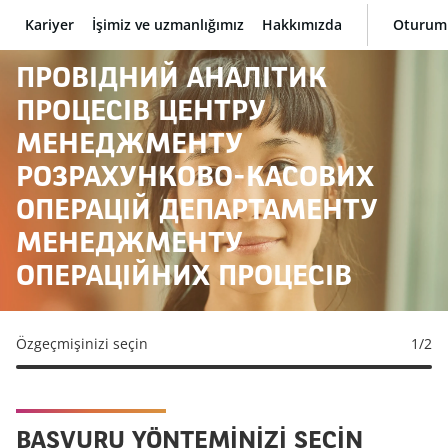
Kariyer
İşimiz ve uzmanlığımız
Hakkımızda
Oturum
BNP Paribas
ПРОВІДНИЙ АНАЛІТИК
ПРОЦЕСІВ ЦЕНТРУ
МЕНЕДЖМЕНТУ
РОЗРАХУНКОВО-КАСОВИХ
ОПЕРАЦІЙ ДЕПАРТАМЕНТУ
МЕНЕДЖМЕНТУ
ОПЕРАЦІЙНИХ ПРОЦЕСІВ
Özgeçmişinizi seçin
1
/2
BAŞVURU YÖNTEMINIZI SEÇIN