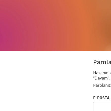
Parola
Hesabınız 
"Devam".
Parolanızı
Parolanızı e-p
E-POSTA