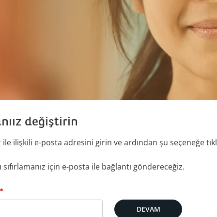
nıız değiştirin
ile ilişkili e-posta adresini girin ve ardından şu seçeneğe tıkl
 sıfırlamanız için e-posta ile bağlantı göndereceğiz.
ostanız ile sıfırlayın
*
DEVAM