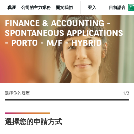
職涯
公司的主力業務
關於我們
登入
目前語言
BNP Paribas
FINANCE & ACCOUNTING -
SPONTANEOUS APPLICATIONS
- PORTO - M/F - HYBRID
選擇你的履歷
1
/3
選擇您的申請方式