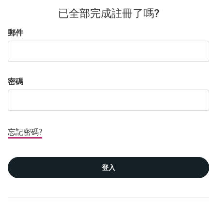
已全部完成註冊了嗎?
登入:使用者與密碼
郵件
密碼
忘記密碼?
登入