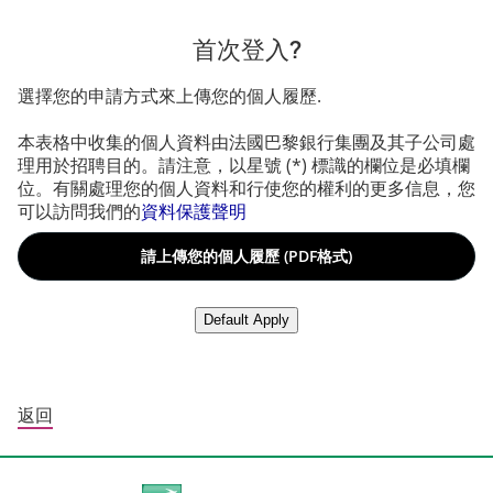
首次登入?
選擇您的申請方式來上傳您的個人履歷.
本表格中收集的個人資料由法國巴黎銀行集團及其子公司處
理用於招聘目的。請注意，以星號 (*) 標識的欄位是必填欄
位。有關處理您的個人資料和行使您的權利的更多信息，您
可以訪問我們的
資料保護聲明
請上傳您的個人履歷 (PDF格式)
請上傳您的個人履歷 (PDF格式)
從LinkedIn上傳履歷
Default Apply
返回