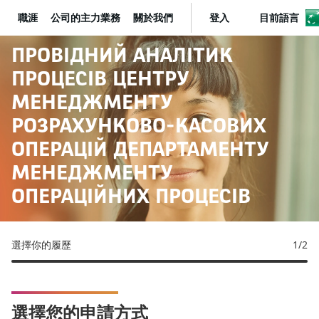
職涯
公司的主力業務
關於我們
登入
目前語言
BNP Paribas
ПРОВІДНИЙ АНАЛІТИК
ПРОЦЕСІВ ЦЕНТРУ
МЕНЕДЖМЕНТУ
РОЗРАХУНКОВО-КАСОВИХ
ОПЕРАЦІЙ ДЕПАРТАМЕНТУ
МЕНЕДЖМЕНТУ
ОПЕРАЦІЙНИХ ПРОЦЕСІВ
選擇你的履歷
1
/2
選擇您的申請方式