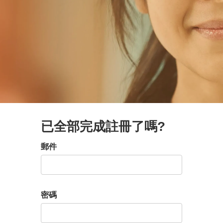
已全部完成註冊了嗎?
登入:使用者與密碼
郵件
密碼