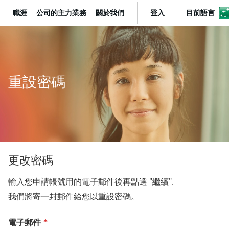
職涯
公司的主力業務
關於我們
登入
目前語言
BNP Paribas
重設密碼
更改密碼
輸入您申請帳號用的電子郵件後再點選 "繼續".
我們將寄一封郵件給您以重設密碼。
以電子郵件重置密碼
電子郵件
*