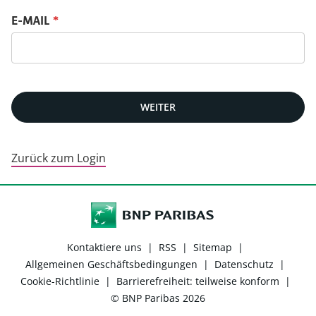
Passwort mit deiner E-Mail zurücksetzen
E-MAIL
*
WEITER
Zurück zum Login
Kontaktiere uns
|
RSS
|
Sitemap
|
Allgemeinen Geschäftsbedingungen
|
Datenschutz
|
Cookie-Richtlinie
|
Barrierefreiheit: teilweise konform
|
© BNP Paribas 2026