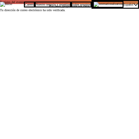
Registro del evento
Careers
Nuestro negocio y expertise
Sobre nosotros
Español
BNP Paribas
Por favor, proporcione sus datos
Tu dirección de correo electrónico ha sido verificada.