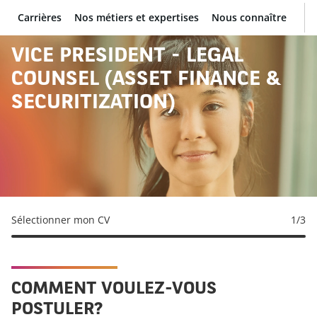
Carrières
Nos métiers et expertises
Nous connaître
BNP Paribas
VICE PRESIDENT - LEGAL
COUNSEL (ASSET FINANCE &
SECURITIZATION)
Sélectionner mon CV
1
/3
COMMENT VOULEZ-VOUS
POSTULER?