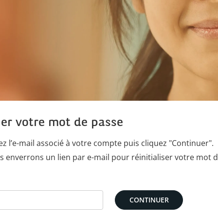
ier votre mot de passe
z l’e-mail associé à votre compte puis cliquez "Continuer".
 enverrons un lien par e-mail pour réinitialiser votre mot 
 votre mot de passe avec votre e-mail
CONTINUER