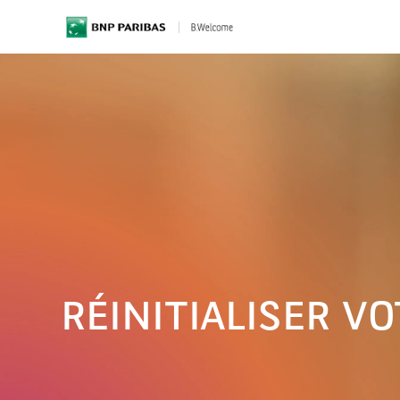
BNP Paribas
RÉINITIALISER V