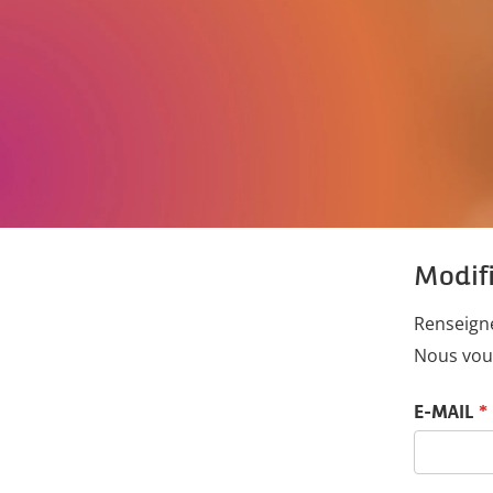
Modif
Renseigne
Nous vous
Réinitialiser
E-MAIL
*