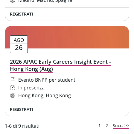
Madrid, Madrid, Spagna
REGISTRATI
AGO
26
2026 APAC Early Careers Insight Event -
Hong Kong (Aug)
Evento BNPP per studenti
In presenza
Hong Kong, Hong Kong
REGISTRATI
Pagina
1-6 di 9 risultati
1
2
Succ. >>