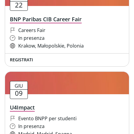
22
BNP Paribas CIB Career Fair
Careers Fair
In presenza
Krakow, Małopolskie, Polonia
REGISTRATI
GIU
09
U4Impact
Evento BNPP per studenti
In presenza