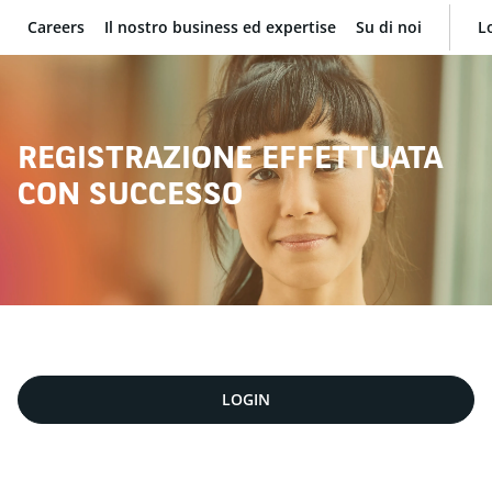
Careers
Il nostro business ed expertise
Su di noi
L
BNP Paribas
REGISTRAZIONE EFFETTUATA
CON SUCCESSO
LOGIN