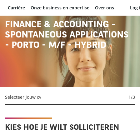
Carrière
Onze business en expertise
Over ons
Log 
BNP Paribas
FINANCE & ACCOUNTING -
SPONTANEOUS APPLICATIONS
- PORTO - M/F - HYBRID
Selecteer jouw cv
1
/3
KIES HOE JE WILT SOLLICITEREN