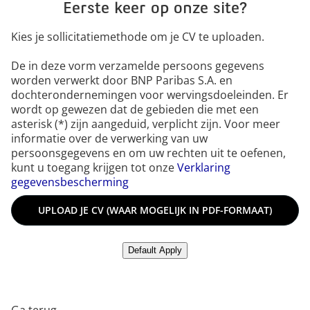
Eerste keer op onze site?
Kies je sollicitatiemethode om je CV te uploaden.
De in deze vorm verzamelde persoons gegevens
worden verwerkt door BNP Paribas S.A. en
dochterondernemingen voor wervingsdoeleinden. Er
wordt op gewezen dat de gebieden die met een
asterisk (*) zijn aangeduid, verplicht zijn. Voor meer
informatie over de verwerking van uw
persoonsgegevens en om uw rechten uit te oefenen,
kunt u toegang krijgen tot onze
Verklaring
gegevensbescherming
Upload je CV (waar mogelijk in PDF-formaat)
UPLOAD JE CV (WAAR MOGELIJK IN PDF-FORMAAT)
Upload jouw cv vanuit LinkedIn
Default Apply