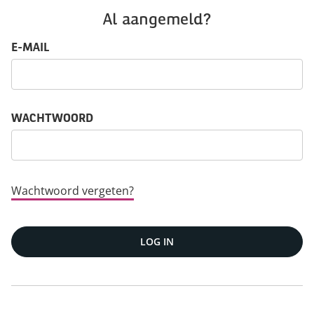
Al aangemeld?
Log in: gebruikersnaam en wachtwoord
E-MAIL
WACHTWOORD
Wachtwoord vergeten?
LOG IN