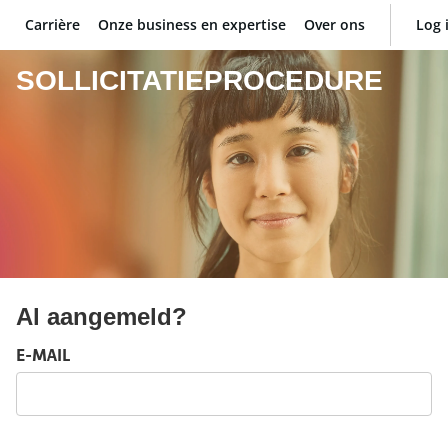
Carrière
Onze business en expertise
Over ons
Log 
BNP Paribas
SOLLICITATIEPROCEDURE
Al aangemeld?
Log in: gebruikersnaam en wachtwoord
E-MAIL