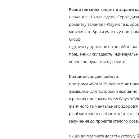
Розвиток своїх талантів заради к
навчання: Школа лідера, Сервіс дизайн
розвитку талантів I-Players та широк
можливість брати участь у програмі
Group
підтримку працівників постійно на
працівники складають індивідуальн
впевнено рухаються до мети
Краще місце для роботи:
програму «War&Life balance: як пов
фахівцями для підтримки емоційно
в рамках програми «New Ways of Wo
фізичного та ментального здоров’я
рівні можливості: різноманітність, 
залучення до проєктів сталого розв
Якщо ви прагнете досягти успіху у 