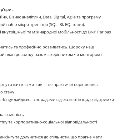
ар’єри:
у, Бізнес аналітики, Data, Digital, Agile та програму
ий набір мікро-тренінгів (SQL, BI, EQ, тощо).
 внутрішньої та міжнародної мобільності до BNP Paribas
вчатись та професійно розвиватись. Щороку наші
ий план розвитку разом з керівником чи ментором і
ернути життя в життя» — це практичні воркшопи з
го стану
rking» дайджест з порадами від експертів щодо підтримки
інклюзивність
итку та корпоративно-соціальної відповідальності
банкінгу та долучитися до спільноти, що прагне мати