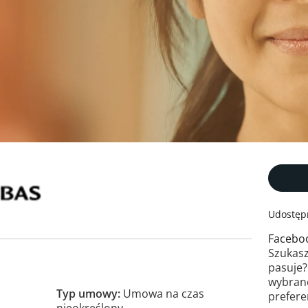
Udostępn
Facebo
Szukasz
pasuje
wybran
Typ umowy
Umowa na czas
prefere