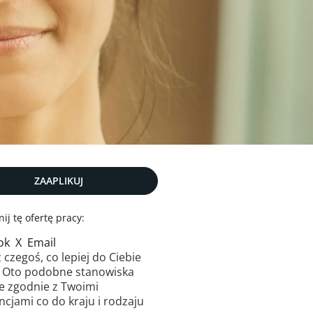
ZAAPLIKUJ
ij tę ofertę pracy:
ok
X
Email
 czegoś, co lepiej do Ciebie
? Oto podobne stanowiska
e zgodnie z Twoimi
ncjami co do kraju i rodzaju