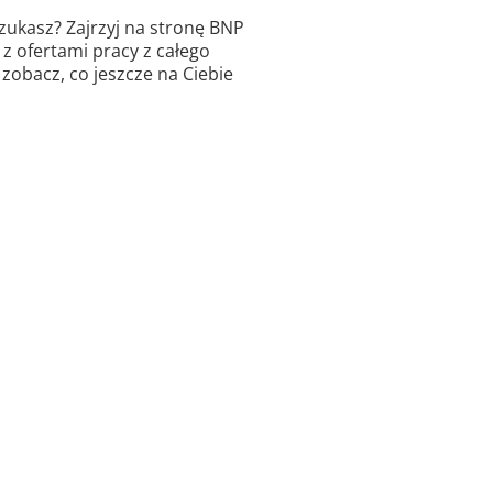
.
zukasz? Zajrzyj na stronę BNP
 z ofertami pracy z całego
i zobacz, co jeszcze na Ciebie