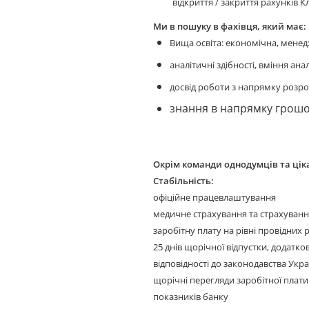
відкриття / закриття рахунків Кл
Ми в пошуку в фахівця, який має:
Вища освіта: економічна, мене
аналітичні здібності, вміння ана
досвід роботи з напрямку розро
знання в напрямку грошо
Окрім команди однодумців та цік
Стабільність:
офіційне працевлаштування
медичне страхування та страхуван
заробітну плату на рівні провідних
25 днів щорічної відпустки, додаткові
відповідності до законодавства Укр
щорічні перегляди заробітної плати
показників банку