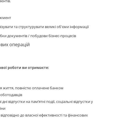
ієнтів.
джмент
лізувати та структурувати великі об'єми інформації
бки документів / побудови бізнес-процесів
вих операцій
авої роботи ви отримаєте:
ня життя, повністю оплачене банком
 роботодавців
 дні відпустки на пам’ятні події, соціальні відпустки у
аїни
 відповідно до власної ефективності та фінансових