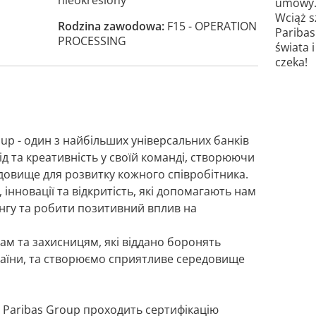
nieokreślony
umowy
Wciąż s
Rodzina zawodowa
F15 - OPERATION
Paribas
PROCESSING
świata 
czeka!
up - один з найбільших універсальних банків
ід та креативність у своїй команді, створюючи
едовище для розвитку кожного співробітника.
, інновації та відкритість, які допомагають нам
кінгу та робити позитивний вплив на
м та захисницям, які віддано боронять
раїни, та створюємо сприятливе середовище
 Paribas Group проходить сертифікацію