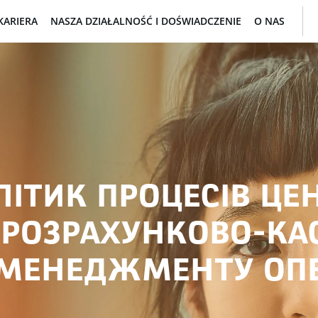
KARIERA
NASZA DZIAŁALNOŚĆ I DOŚWIADCZENIE
O NAS
ІТИК ПРОЦЕСІВ ЦЕ
ОЗРАХУНКОВО-КАС
 МЕНЕДЖМЕНТУ ОП