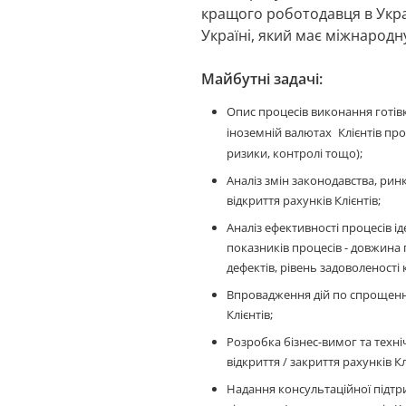
кращого роботодавця в Украї
Україні, який має міжнародну
Майбутні задачі:
Опис процесів виконання готівк
іноземній валютах
Клієнтів пр
ризики, контролі тощо);
Аналіз змін законодавства, ринк
відкриття рахунків Клієнтів;
Аналіз ефективності процесів іде
показників процесів - довжина 
дефектів, рівень задоволеності 
Впровадження дій по спрощенню 
Клієнтів;
Розробка бізнес-вимог та техні
відкриття / закриття рахунків К
Надання консультаційної підтр