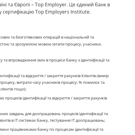
ні та Європі – Top Employer. Це єдиний банк в
 сертифікацію Top Employers Institute.
ових та безготівкових операцій в національній та
остою та зрозумілою мовою (етапи процесу, учасники,
у та впровадження змін в процеси банку з ідентифікації та
нтифікації та відкриття / закриття рахунків Клієнтів (вимір
процесу, витрати часу учасників процесу, % помилок та
клієнтів тощо);
процесів ідентифікації та відкриття / закриття рахунків
чних завдань для доопрацювань процесів ідентифікації та
лієнтів в IT системах банку, тестування IT доопрацювань;
имки працівниками банку по процесам ідентифікації та