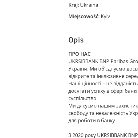
Kraj
Ukraina
Miejscowość
Kyiv
Opis
ПРО НАС
UKRSIBBANK BNP Paribas Gro
України. Ми об’єднуємо досв
відкрите та інклюзивне сер
Наші цінності – це відданість
досягати успіху в сфері бан
суспільство.
Ми дякуємо нашим захисника
свободу та незалежність Ук
для роботи в банку.
З 2020 року UKRSIBBANK BNP