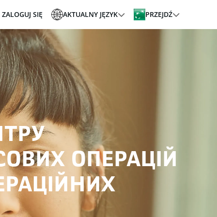
ZALOGUJ SIĘ
AKTUALNY JĘZYK
PRZEJDŹ
НТРУ
ОВИХ ОПЕРАЦІЙ
ЕРАЦІЙНИХ