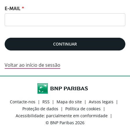
Recuperar password com o seu e-mail
E-MAIL
*
CONTINUAR
Voltar ao início de sessão
Contacte-nos
|
RSS
|
Mapa do site
|
Avisos legais
|
Proteção de dados
|
Política de cookies
|
Acessibilidade: parcialmente em conformidade
|
© BNP Paribas 2026