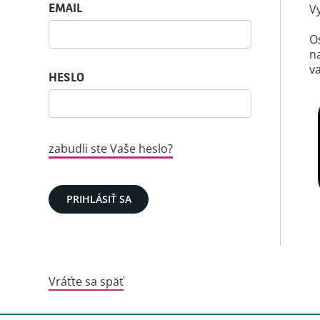
Prihlasovacie údaje: používateľ a heslo
Vy
EMAIL
O
n
v
HESLO
Nahrajte svoj ži
zabudli ste Vaše heslo?
PRIHLÁSIŤ SA
Vráťte sa späť