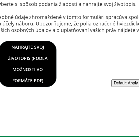
berte si spôsob podania žiadosti a nahrajte svoj životopis.
sobné údaje zhromaždené v tomto formulári spracúva spoloč
a účely náboru. Upozorňujeme, že polia označené hviezdičkou
ašich osobných údajov a o uplatňovaní vašich práv nájdete
votopis (podľa možnosti vo formáte PDF)
NAHRAJTE SVOJ
ŽIVOTOPIS (PODĽA
MOŽNOSTI VO
FORMÁTE PDF)
Nahrať životopis z 
Default Apply