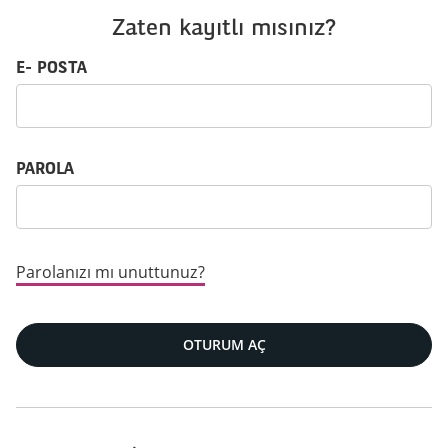
Zaten kayıtlı mısınız?
Oturum aç: kullanıcı adı ve parola
E- POSTA
PAROLA
Parolanızı mı unuttunuz?
OTURUM AÇ