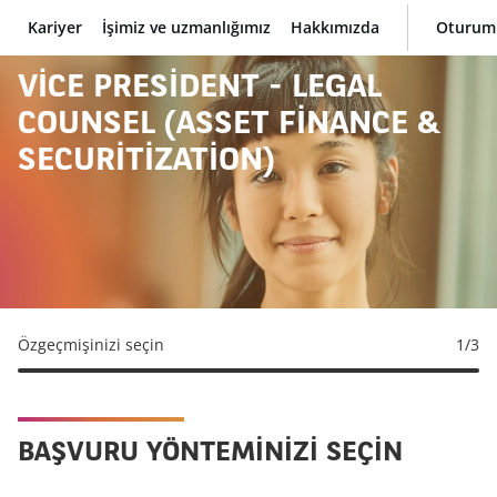
Kariyer
İşimiz ve uzmanlığımız
Hakkımızda
Oturum
BNP Paribas
VICE PRESIDENT - LEGAL
COUNSEL (ASSET FINANCE &
SECURITIZATION)
Özgeçmişinizi seçin
1
/3
BAŞVURU YÖNTEMINIZI SEÇIN