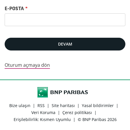
Parolanızı e-postanız ile sıfırlayın
E-POSTA
*
DEVAM
Oturum açmaya dön
Bize ulaşın
|
RSS
|
Site haritası
|
Yasal bildirimler
|
Veri Koruma
|
Çerez politikası
|
Erişilebilirlik: Kısmen Uyumlu
|
© BNP Paribas 2026