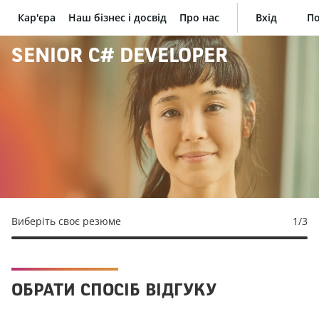
Кар'єра
Наш бізнес і досвід
Про нас
Вхід
По
BNP Paribas
SENIOR C# DEVELOPER
Виберіть своє резюме
1
/3
ОБРАТИ СПОСІБ ВІДГУКУ