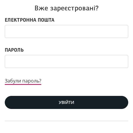
Вже зареєстровані?
Логін: користувач і пароль
ЕЛЕКТРОННА ПОШТА
ПАРОЛЬ
Забули пароль?
УВІЙТИ