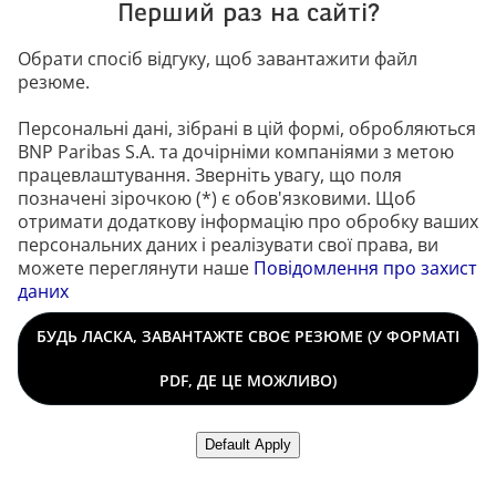
Перший раз на сайті?
Обрати спосіб відгуку, щоб завантажити файл
резюме.
Персональні дані, зібрані в цій формі, обробляються
BNP Paribas S.A. та дочірніми компаніями з метою
працевлаштування. Зверніть увагу, що поля
позначені зірочкою (*) є обов'язковими. Щоб
отримати додаткову інформацію про обробку ваших
персональних даних і реалізувати свої права, ви
можете переглянути наше
Повідомлення про захист
даних
Завантажити файл резюме
БУДЬ ЛАСКА, ЗАВАНТАЖТЕ СВОЄ РЕЗЮМЕ (У ФОРМАТІ
PDF, ДЕ ЦЕ МОЖЛИВО)
Завантажити резюме з LinkedIn
Default Apply