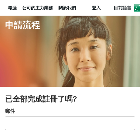
職涯
公司的主力業務
關於我們
登入
目前語言
BNP Paribas
申請流程
已全部完成註冊了嗎?
登入:使用者與密碼
郵件