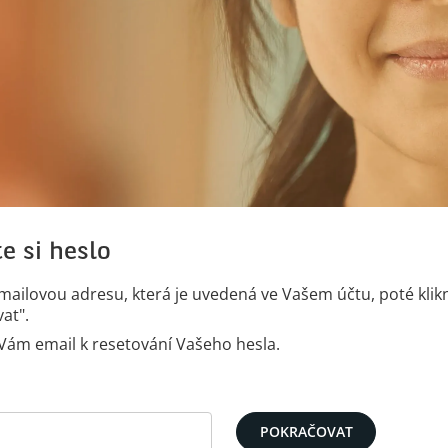
e si heslo
mailovou adresu, která je uvedená ve Vašem účtu, poté klik
at".
ám email k resetování Vašeho hesla.
slo pomocí Vašeho e-mailu
POKRAČOVAT