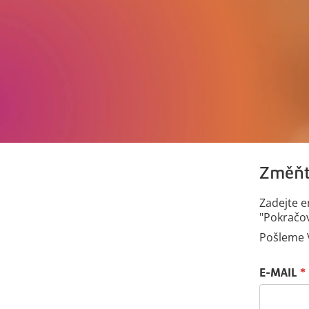
Změňt
Zadejte e
"Pokračov
Pošleme V
Resetujte he
E-MAIL
*