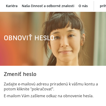
Kariéra
Naša činnosť a odborné znalosti
O nás
pri
BNP Paribas
OBNOVIŤ HESLO
Zmeniť heslo
Zadajte e-mailovú adresu priradenú k vášmu kontu a
potom kliknite "pokračovať".
E-mailom Vám zašleme odkaz na obnovenie hesla.