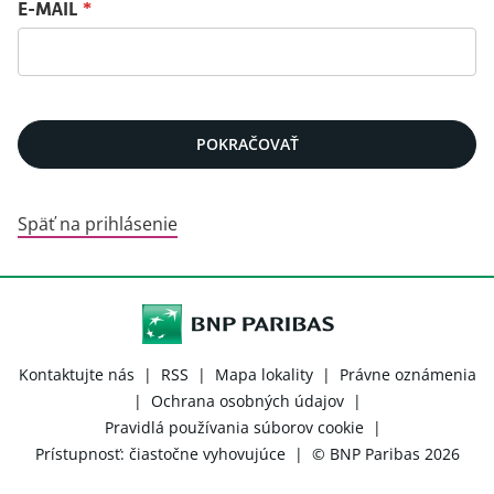
Obnovenie hesla pomocou e-mailu
E-MAIL
*
POKRAČOVAŤ
Späť na prihlásenie
Kontaktujte nás
|
RSS
|
Mapa lokality
|
Právne oznámenia
|
Ochrana osobných údajov
|
Pravidlá používania súborov cookie
|
Prístupnosť: čiastočne vyhovujúce
|
© BNP Paribas 2026