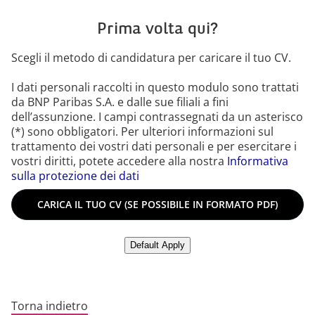
Prima volta qui?
Scegli il metodo di candidatura per caricare il tuo CV.
I dati personali raccolti in questo modulo sono trattati
da BNP Paribas S.A. e dalle sue filiali a fini
dell’assunzione. I campi contrassegnati da un asterisco
(*) sono obbligatori. Per ulteriori informazioni sul
trattamento dei vostri dati personali e per esercitare i
vostri diritti, potete accedere alla nostra
Informativa
sulla protezione dei dati
Carica il tuo CV (se possibile in formato PDF)
CARICA IL TUO CV (SE POSSIBILE IN FORMATO PDF)
Carica cv da Linkedin
Default Apply
Torna indietro