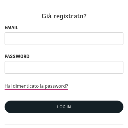
Già registrato?
Login: user e password
EMAIL
PASSWORD
Hai dimenticato la password?
LOG IN