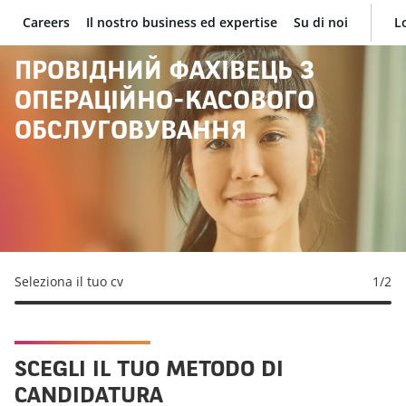
Careers
Il nostro business ed expertise
Su di noi
L
BNP Paribas
ПРОВІДНИЙ ФАХІВЕЦЬ З
ОПЕРАЦІЙНО-КАСОВОГО
ОБСЛУГОВУВАННЯ
Seleziona il tuo cv
1
/2
SCEGLI IL TUO METODO DI
CANDIDATURA