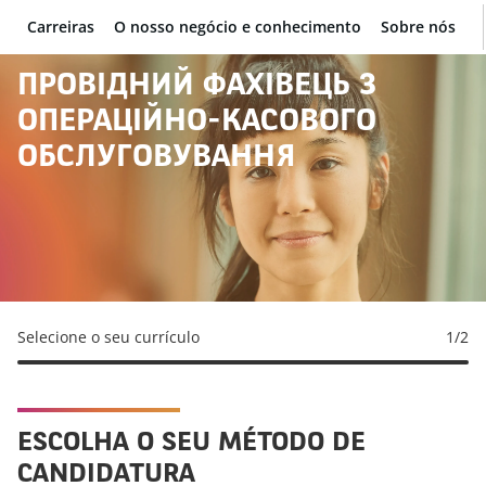
Carreiras
O nosso negócio e conhecimento
Sobre nós
BNP Paribas
ПРОВІДНИЙ ФАХІВЕЦЬ З
ОПЕРАЦІЙНО-КАСОВОГО
ОБСЛУГОВУВАННЯ
Selecione o seu currículo
1
/2
ESCOLHA O SEU MÉTODO DE
CANDIDATURA