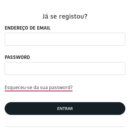
Já se registou?
Entrar: nome de usuário e password
ENDEREÇO DE EMAIL
PASSWORD
Esqueceu-se da sua password?
ENTRAR