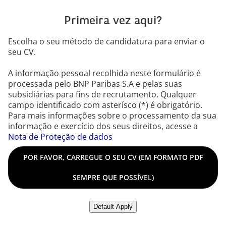
Primeira vez aqui?
Escolha o seu método de candidatura para enviar o
seu CV.
A informação pessoal recolhida neste formulário é
processada pelo BNP Paribas S.A e pelas suas
subsidiárias para fins de recrutamento. Qualquer
campo identificado com asterísco (*) é obrigatório.
Para mais informações sobre o processamento da sua
informação e exercício dos seus direitos, acesse a
Nota de Proteção de dados
Por favor, carregue o seu CV (em formato PDF sempre que 
POR FAVOR, CARREGUE O SEU CV (EM FORMATO PDF
SEMPRE QUE POSSÍVEL)
Inserir CV a partir do LinkedIn
Default Apply