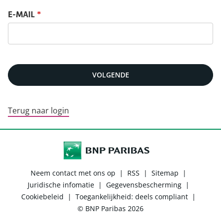
Reset jouw wachtwoord
E-MAIL
*
VOLGENDE
Terug naar login
Neem contact met ons op
|
RSS
|
Sitemap
|
Juridische infomatie
|
Gegevensbescherming
|
Cookiebeleid
|
Toegankelijkheid: deels compliant
|
© BNP Paribas 2026