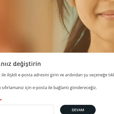
nıız değiştirin
ile ilişkili e-posta adresini girin ve ardından şu seçeneğe tıkl
 sıfırlamanız için e-posta ile bağlantı göndereceğiz.
ostanız ile sıfırlayın
*
DEVAM