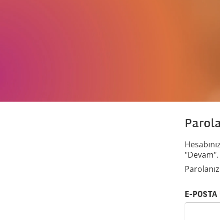
Parola
Hesabınız 
"Devam".
Parolanızı
Parolanızı e-p
E-POSTA