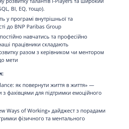
аму розвитку талантів I-Players та широкий
SQL, BI, EQ, тощо).
ть у програмі внутрішньої та
ті до BNP Paribas Group
 постійно навчатись та професійно
наші працівники складають
озвитку разом з керівником чи ментором
до мети
и:
lance: як повернути життя в життя» —
 з фахівцями для підтримки емоційного
ew Ways of Working» дайджест з порадами
дтримки фізичного та ментального