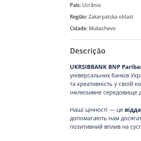
País
Ucrânia
Região
Zakarpatska oblast
Cidade
Mukachevo
Descrição
UKRSIBBANK BNP Pariba
універсальних банків Укр
та креативність у своїй к
інклюзивне середовище д
Наші цінності — це
відда
допомагають нам досягати
позитивний вплив на сусп