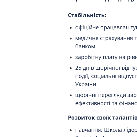
Стабільність:
офіційне працевлашту
медичне страхування т
банком
заробітну плату на рів
25 днів щорічної відпус
події, соціальні відпус
України
щорічні перегляди заро
ефективності та фінан
Розвиток своїх талантів
навчання: Школа лідера