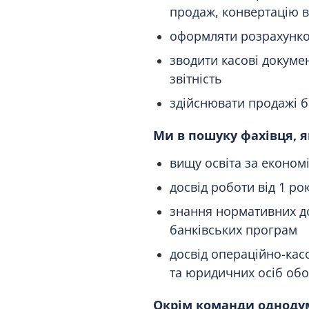
продаж, конвертацію 
оформляти розрахунко
зводити касові докумен
звітність
здійснювати продажі б
Ми в пошуку фахівця, я
вищу освіта за еконо
досвід роботи від 1 ро
знання нормативних д
банківських програм
досвід операційно-кас
та юридичних осіб обо
Окрім команди однодумц