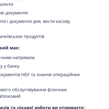
валюти
ві документи
ти і документи дня, вести касову
анківських продуктів
кий має:
мічним напрямом
ку у банку
окументів НБУ та знання операційних
ового обслуговування фізичних
в’язковий
ів та цікавої роботи ви отримаєте: