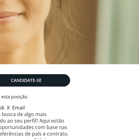
CANDIDATE-SE
r esta posição:
ok
X
Email
 busca de algo mais
o ao seu perfil? Aqui estão
 oportunidades com base nas
eferências de país e contrato.