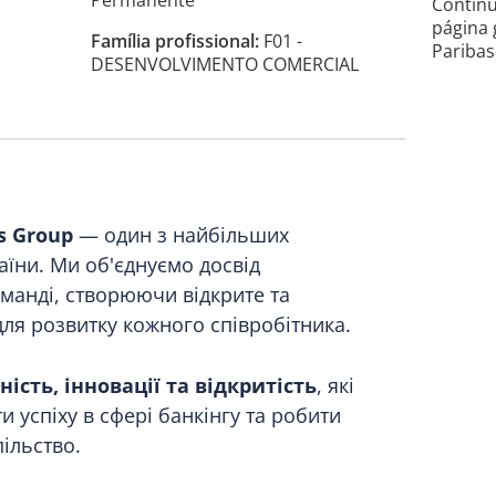
Permanente
Continu
página 
Família profissional
F01 -
Paribas
DESENVOLVIMENTO COMERCIAL
s Group
— один з найбільших
аїни. Ми об'єднуємо досвід
оманді, створюючи відкрите та
ля розвитку кожного співробітника.
ність, інновації та відкритість
, які
 успіху в сфері банкінгу та робити
ільство.