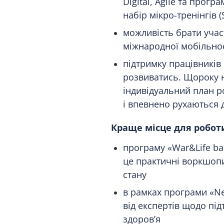
Digital, Agile та прогр
набір мікро-тренінгів (
можливість брати учас
міжнародної мобільнос
підтримку працівників
розвиватись. Щороку 
індивідуальний план р
і впевнено рухаються 
Краще місце для робот
програму «War&Life ba
це практичні воркшопи
стану
в рамках програми «N
від експертів щодо пі
здоров’я