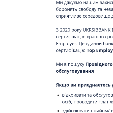
Ми дякуємо нашим захисн
боронять свободу та неза
сприятливе середовище д
З 2020 року UKRSIBBANK 
сертифікацію кращого ро
Employer. Це єдиний банк
сертифікацію
Top Employe
Ми в пошуку
Провідного
обслуговування
Якщо ви приєднаєтесь д
відкривати та обслуго
осіб, проводити платі
здійснювати прийом/ в